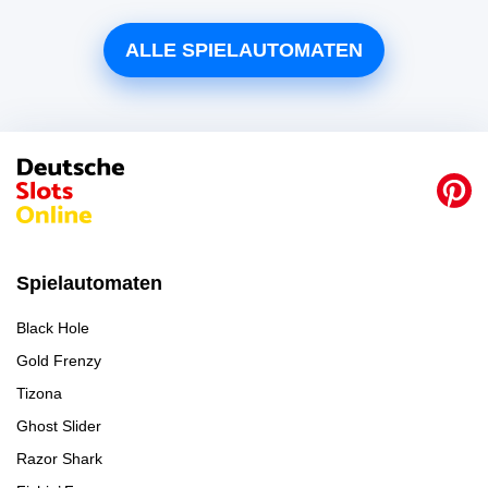
ALLE SPIELAUTOMATEN
Spielautomaten
Black Hole
Gold Frenzy
Tizona
Ghost Slider
Razor Shark