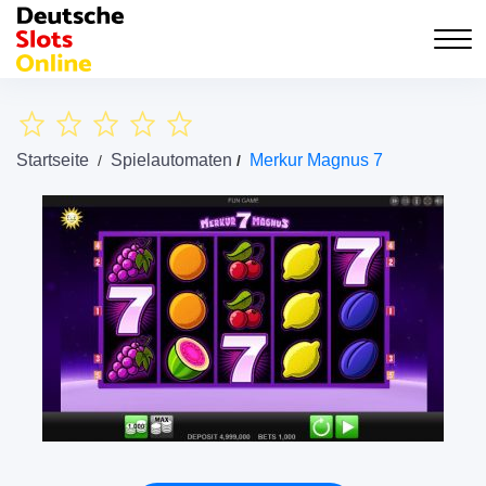
Startseite
Spielautomaten
Merkur Magnus 7
/
/