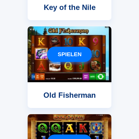
Key of the Nile
SPIELEN
Old Fisherman