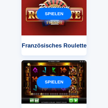
SPIELEN
Französisches Roulette
SPIELEN